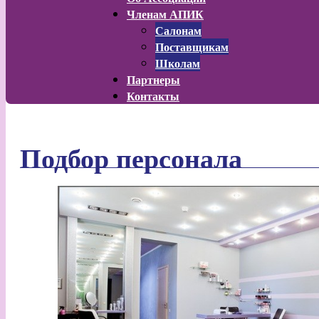
Членам АПИК
Салонам
Поставщикам
Школам
Партнеры
Контакты
Подбор персонала