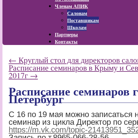
Членам АПИК
Салонам
Поставщикам
Школам
Партнеры
Контакты
←
Круглый стол для директоров сало
Расписание семинаров в Крыму и Се
2017г
→
Расписание семинаров г
Петербург
С 16 по 19 мая можно записаться 
семинар из цикла Директор по сер
https://m.vk.com/topic-21413951_3
Запись по т.8965-066-28-56