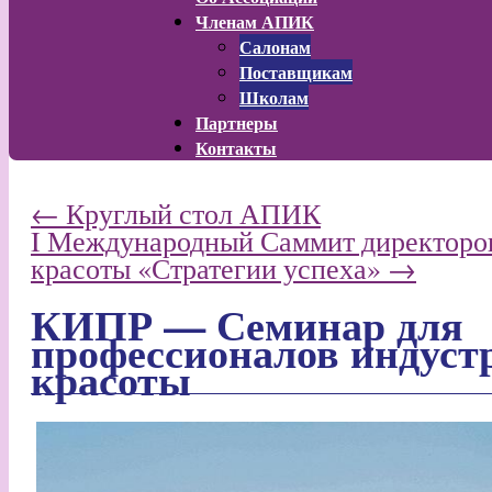
Членам АПИК
Салонам
Поставщикам
Школам
Партнеры
Контакты
←
Круглый стол АПИК
I Международный Саммит директоро
красоты «Стратегии успеха»
→
КИПР — Семинар для
профессионалов индуст
красоты