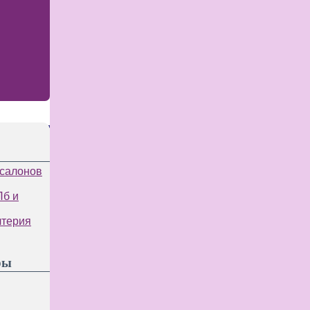
 салонов
Пб и
лтерия
ры