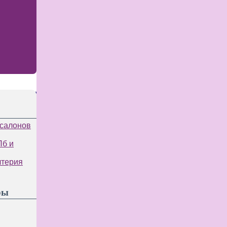
 салонов
Пб и
лтерия
ры