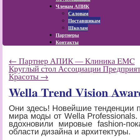
Членам АПИК
Салонам
Поставщикам
Школам
Партнеры
Контакты
←
Партнер АПИК — Клиника EMC
Круглый стол Ассоциации Предприя
Красоты
→
Wella Trend Vision Awar
Они здесь! Новейшие тенденции 
мира моды от Wella Professionals.
вдохновили мировые fashion-пок
области дизайна и архитектуры.